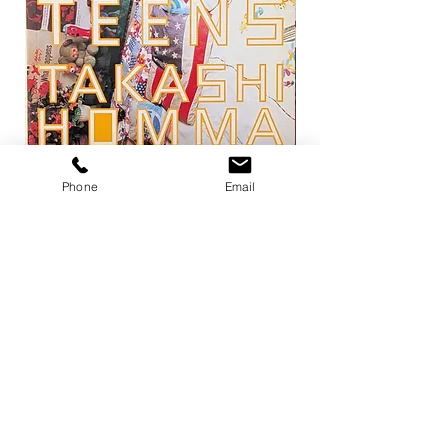
Phone
Email
トーキョー・ティーンズ / ホンマタカ
平凡パンチ 増刊 大橋歩
シ
1971
価格
価格
￥13,200
￥6,600
在庫なし
店舗概要
利用規約
プライバシーポリシー