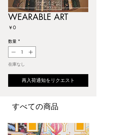
WEARABLE ART
価
￥0
格
数量
*
在庫なし
再入荷通知をリクエスト
すべての商品