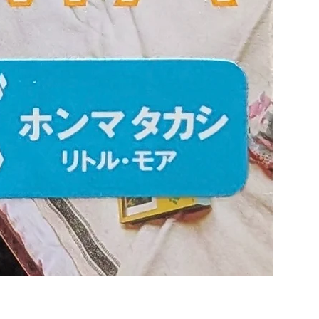
平凡パンチ
価格
￥6,600