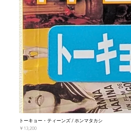
トーキョー・ティーンズ / ホンマタカシ
価格
￥13,200