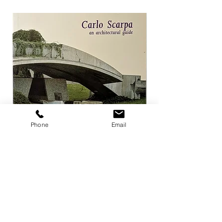
Phone
Email
Carlo Scarpa an architectural guide
Herzog & de Meuro
Goetz
価格
￥3,300
価格
￥4,400
カートに追加する