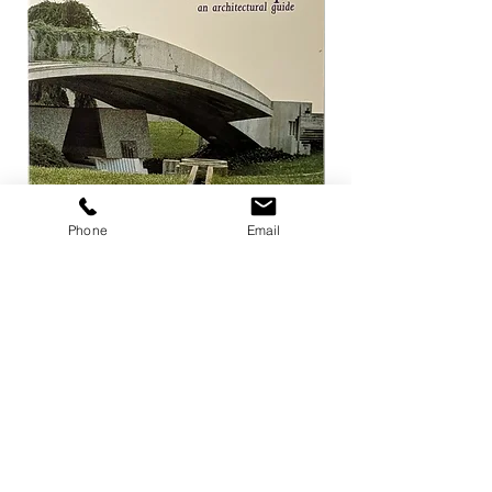
Phone
Email
Carlo Scarpa an architectural guide
Herzog & de Meuro
Goetz
価格
￥3,300
価格
￥4,400
カートに追加する
店舗概要
利用規約