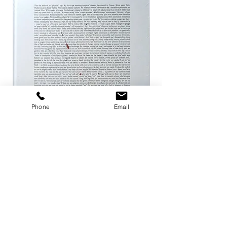
Phone
Email
ザ ハートランド / マーク・ボスウィ
not in fashion / Mark
ック
価格
￥24,200
価格
￥8,800
カートに追加する
店舗概要
利用規約