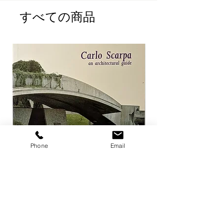
れている。
すべての商品
本の状態:経年変化程度で良好。 図
書館流出本の為、蔵書シールが３カ
所。
本のレンタルカードが２枚付いてい
ます。これはこれで面白いかもしれ
ません。
1968, NY, 64 pages,
228 x 155 x 13
Phone
Email
Carlo Scarpa an architectural guide
Herzog & de Meuro
Goetz
価格
￥3,300
価格
￥4,400