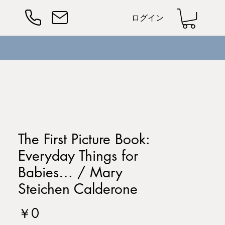
ログイン
The First Picture Book:
Everyday Things for
Babies… / Mary
Steichen Calderone
価
￥0