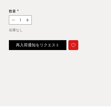
格
数量
*
在庫なし
再入荷通知をリクエスト