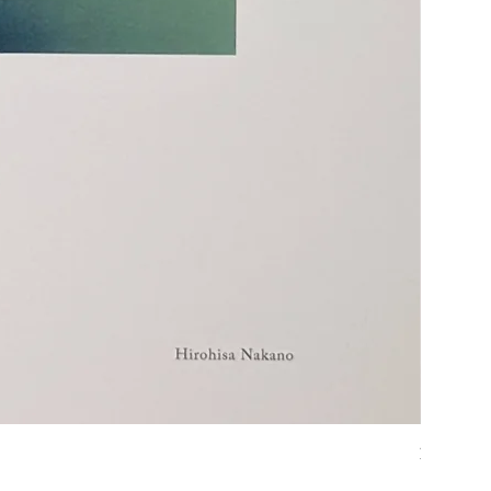
通学路 
価格
￥1,870