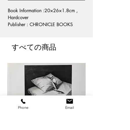
Book Information :20×26×1.8cm ,
Hardcover
Publisher : CHRONICLE BOOKS
Published year : 2003
Condition : 小ヤケ・スレ汚れ。縁・
すべての商品
角僅かに痛み。経年並
D1
Phone
Email