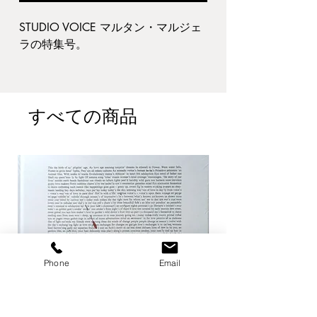
STUDIO VOICE マルタン・マルジェ
ラの特集号。
Book Information : 22.7 x 30 x 1 cm
, Softcover
Publisher : INFAS Published year :
すべての商品
1998
Condition : 表紙にシミ・スレ汚れ。
縁・角痛み。見返し折れ痕。その他
経年並
B3
Phone
Email
ジャンル:
ファッション
当店ではマルタン・マルジェラの書
籍・作品集を強化買取しておりま
す。