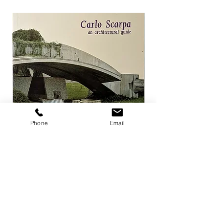
Phone
Email
Carlo Scarpa an architectural guide
Herzog & de Meuro
Goetz
価格
￥3,300
価格
￥4,400
カートに追加する