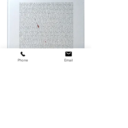
Phone
Email
ザ ハートランド / マーク・ボスウィ
not in fashion / Mark
ック
価格
￥24,200
価格
￥8,800
カートに追加する
店舗概要
利用規約