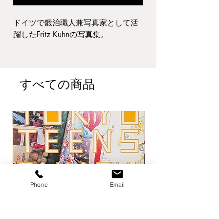
ドイツで鍛治職人兼写真家として活
躍したFritz Kuhnの写真集。
本のサイズ:Hard Cover 159 pages,
21.7 x 30.3cm
本の状態:ダストカヴァー角傷み破れ
すべての商品
（一カ所）、見返しに書き込み（美
しい字で書かれており、この書き込
みが味とさえ思ってしまいます。雰
囲気を損ねるものではありませ
ん。）ページ内部他、経年程度で良
好。
Phone
Email