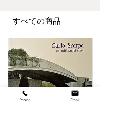
Modigliani, Jean Arp, Alberto Viani,
Duchamp-Villon, Naum Gabo,
Giacometti, Julio Gonzalez, David
すべての商品
Hare などの作品を収録
47pp
本の状態:経年によるヤケ、中身にシ
ミなどの傷み。
古い物ですので傷みがありますが、
雰囲気を損ねるものではありませ
ん。
Phone
Email
Carlo Scarpa an architectural guide
Herzog & de Meuro
Goetz
価格
￥3,300