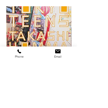
Phone
Email
トーキョー・ティーンズ / ホンマタカ
平凡パンチ 増刊 大橋歩
シ
1971
価格
価格
￥13,200
￥6,600
在庫なし