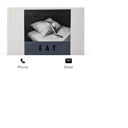
Phone
Email
EAT / 今道子
Life Goes On / Kyoji 
価格
価格
￥4,950
￥8,800
カートに追加する