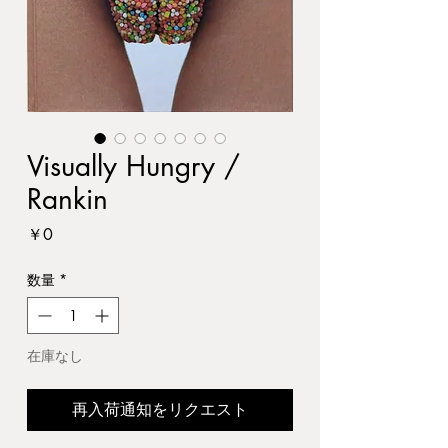
Visually Hungry /
Rankin
価
￥0
格
数量
*
在庫なし
再入荷通知をリクエスト