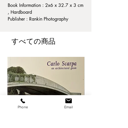
Book Information : 2x6 x 32.7 x 3 cm
, Hardboard
Publisher : Rankin Photography
Published year : 2007
Condition : 背・表紙に小ヤケ。その
すべての商品
他経年並
A4
ジャンル: 写真
当店ではRankinの写真集を強化買取
しております。
Phone
Email