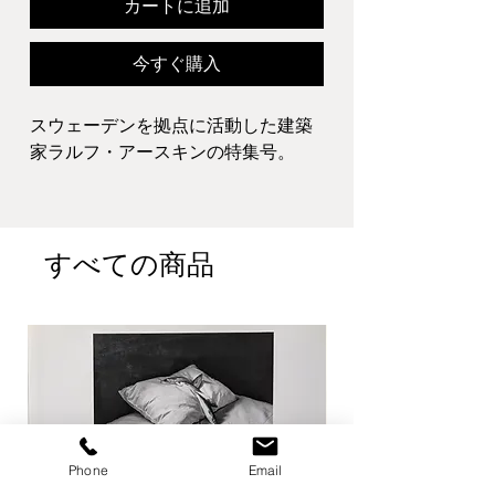
カートに追加
今すぐ購入
スウェーデンを拠点に活動した建築
家ラルフ・アースキンの特集号。
Book Information : 22 x 29.3 x 1 cm
, Softcover
Publisher : エー・アンド・ユー
すべての商品
Published year : 2005
Condition : 小ヤケ・スレ汚れ。縁・
角痛み。その他経年並
A1
ジャンル:
建築
Phone
Email