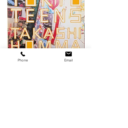
Phone
Email
トーキョー・ティーンズ / ホンマタカ
平凡パンチ 増刊 大橋歩
シ
1971
価格
価格
￥13,200
￥6,600
在庫なし
店舗概要
利用規約