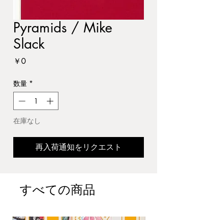
Pyramids / Mike
Slack
価
￥0
格
数量
*
在庫なし
再入荷通知をリクエスト
すべての商品