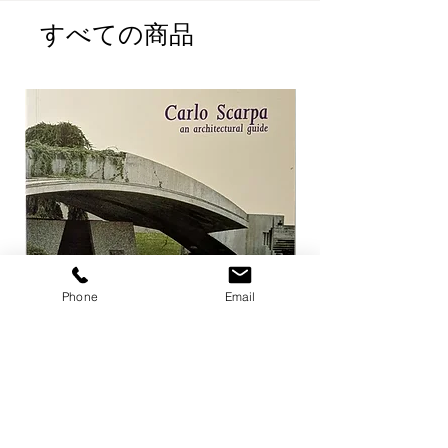
すべての商品
Phone
Email
Carlo Scarpa an architectural guide
Herzog & de Meuro
Goetz
価格
￥3,300
価格
￥4,400