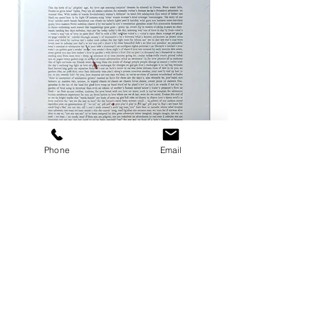
Phone
Email
ザ ハートランド / マーク・ボスウィ
not in fashion / Mark
ック
価格
￥24,200
価格
￥8,800
カートに追加する
店舗概要
利用規約