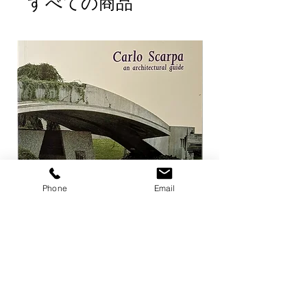
すべての商品
Phone
Email
Carlo Scarpa an architectural guide
Herzog & de Meuro
Goetz
価格
￥3,300
価格
￥4,400