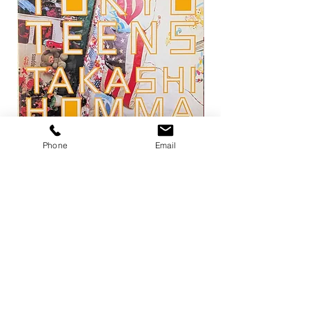
Phone
Email
トーキョー・ティーンズ / ホンマタカ
平凡パンチ 増刊 大橋歩
シ
1971
価格
価格
￥13,200
￥6,600
在庫なし
店舗概要
利用規約