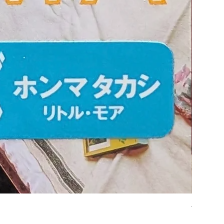
平凡パンチ
価格
￥6,600