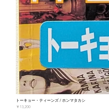
トーキョー・ティーンズ / ホンマタカシ
価格
￥13,200