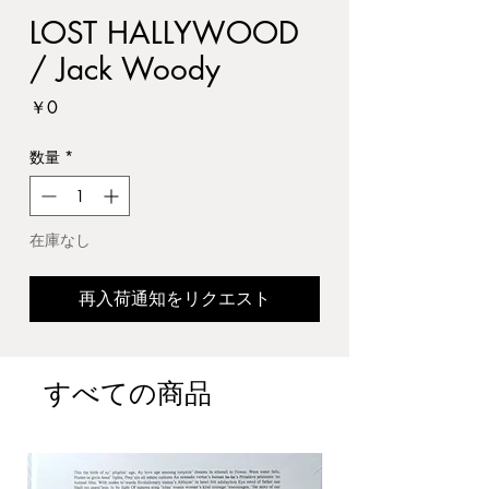
LOST HALLYWOOD
/ Jack Woody
価
￥0
格
数量
*
在庫なし
再入荷通知をリクエスト
すべての商品