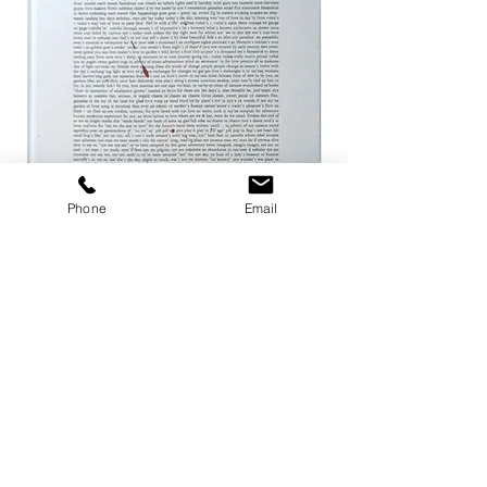
Phone
Email
ザ ハートランド / マーク・ボスウィ
not in fashion / Mark
ック
価格
￥24,200
価格
￥8,800
カートに追加する
店舗概要
利用規約
プライバシーポリシー