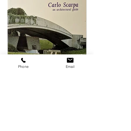
Phone
Email
Carlo Scarpa an architectural guide
Herzog & de Meuro
Goetz
価格
￥3,300
価格
￥4,400
カートに追加する