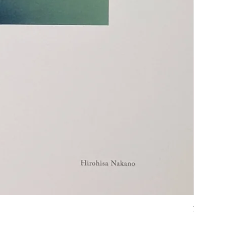
通学路 
価格
￥1,870