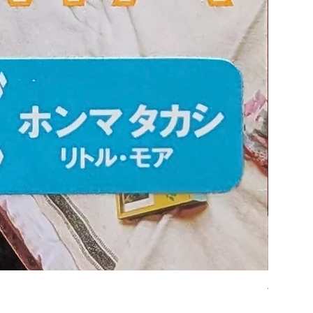
平凡パンチ
価格
￥6,600