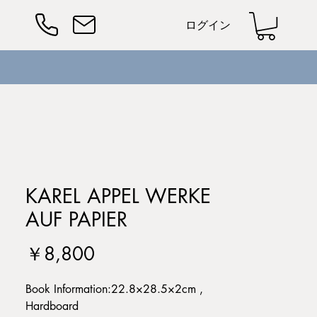
ログイン
KAREL APPEL WERKE
AUF PAPIER
価
￥8,800
格
Book Information:22.8×28.5×2cm ,
Hardboard