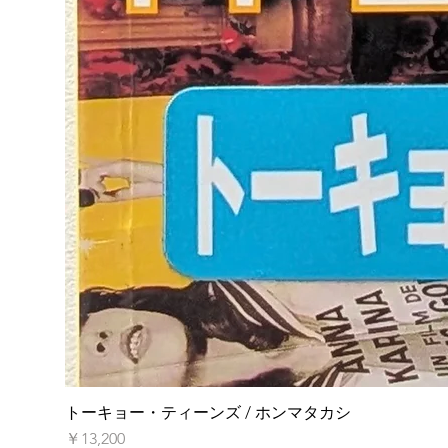
トーキョー・ティーンズ / ホンマタカシ
価格
￥13,200