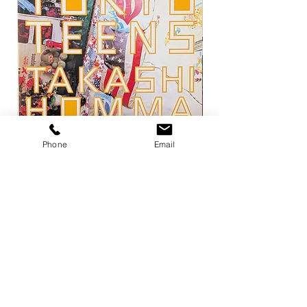
Phone
Email
トーキョー・ティーンズ / ホンマタカ
平凡パンチ 増刊 大橋歩
シ
1971
価格
価格
￥13,200
￥6,600
在庫なし
店舗概要
利用規約