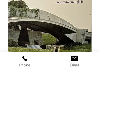
Phone
Email
Carlo Scarpa an architectural guide
Herzog & de Meuro
Goetz
価格
￥3,300
価格
￥4,400
カートに追加する
店舗概要
利用規約