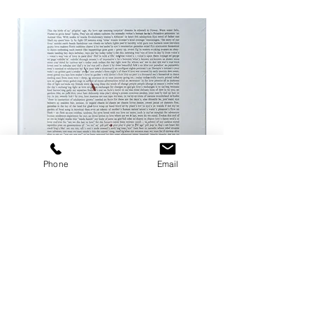
Phone
Email
ザ ハートランド / マーク・ボスウィ
not in fashion / Mark
ック
価格
￥24,200
価格
￥8,800
カートに追加する