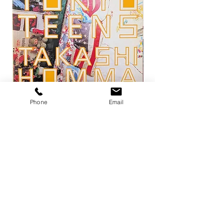
Phone
Email
トーキョー・ティーンズ / ホンマタカ
平凡パンチ 増刊 大橋歩
シ
1971
価格
価格
￥13,200
￥6,600
在庫なし
店舗概要
利用規約