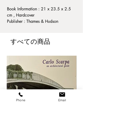
Book Information : 21 x 23.5 x 2.5
cm , Hardcover
Publisher : Thames & Hudson
Published year : 2006
Condition : カバーに破れ。ヤケ・ス
すべての商品
レ汚れ。縁・角痛み。その他経年並
A3
ジャンル: 建築
当店では建築書・建築雑誌を強化買
取しております。
Phone
Email