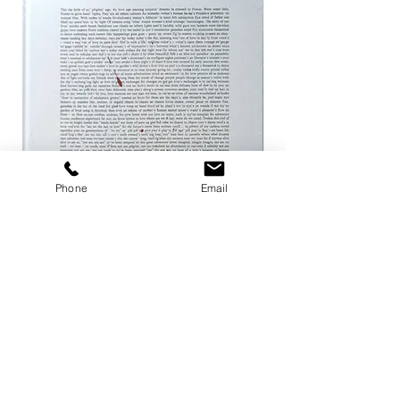
Phone
Email
ザ ハートランド / マーク・ボスウィ
not in fashion / Mark
ック
価格
￥24,200
価格
￥8,800
カートに追加する
店舗概要
利用規約