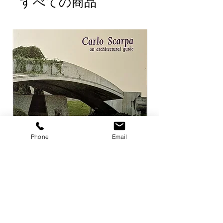
すべての商品
Phone
Email
Carlo Scarpa an architectural guide
Herzog & de Meuro
Goetz
価格
￥3,300
価格
￥4,400