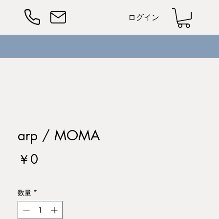
ログイン
arp / MOMA
価
￥0
格
数量
*