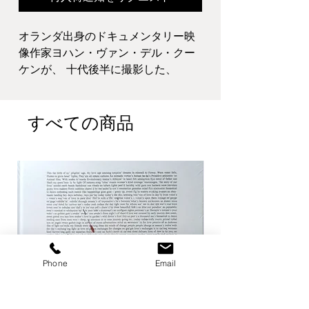
オランダ出身のドキュメンタリー映
像作家ヨハン・ヴァン・デル・クー
ケンが、 十代後半に撮影した、
GeorgetteとYvonneの 双子の少女のモ
ノクロ写真集。 学校、ボーイフレン
ドとの散歩、カフェでの談笑など 双
すべての商品
子の少女の日常を美しく捉えている
一冊。 テキストはオランダ語。
本のサイズ:23.8 x 30.3cm,
SoftCover,104pages
本の状態:背表紙,表紙傷み、見開き書
き込み,のどに剥がれ、剥がれあと、
１ページ下部破れ。
Phone
Email
全体的な雰囲気を損なってはおりま
せんが、所々、傷みが見られます。