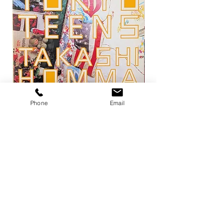
Phone
Email
トーキョー・ティーンズ / ホンマタカ
平凡パンチ 増刊 大橋歩
シ
1971
価格
価格
￥13,200
￥6,600
在庫なし
店舗概要
利用規約