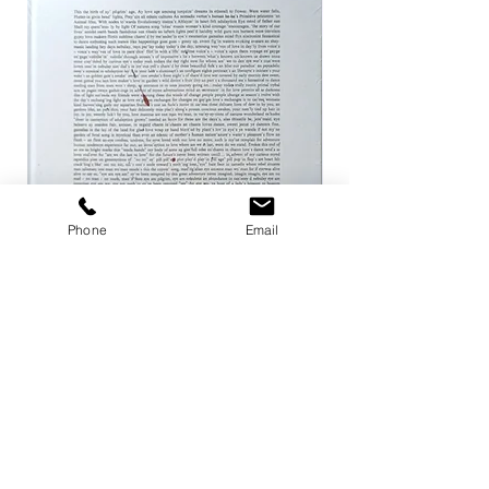
Phone
Email
ザ ハートランド / マーク・ボスウィ
not in fashion / Mark
ック
価格
￥24,200
価格
￥8,800
カートに追加する
店舗概要
利用規約