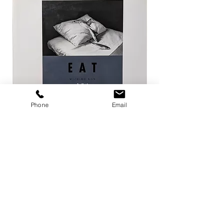
Phone
Email
EAT / 今道子
Life Goes On / Kyoji 
価格
価格
￥4,950
￥8,800
カートに追加する
店舗概要
利用規約