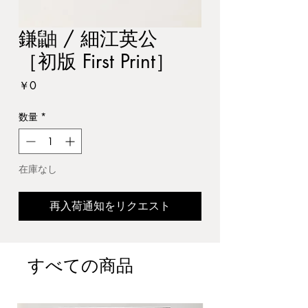
鎌鼬 / 細江英公
［初版 First Print］
価
￥0
格
数量
*
在庫なし
再入荷通知をリクエスト
すべての商品