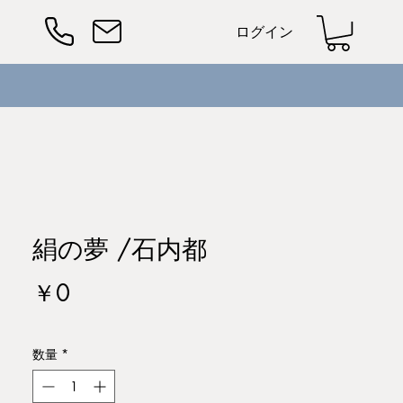
ログイン
絹の夢 /石内都
価
￥0
格
数量
*