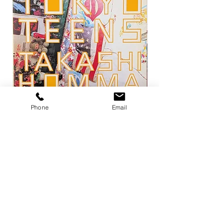
Phone
Email
トーキョー・ティーンズ / ホンマタカ
平凡パンチ 増刊 大橋歩
シ
1971
価格
価格
￥13,200
￥6,600
在庫なし
店舗概要
利用規約