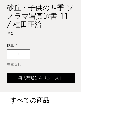
砂丘・子供の四季 ソ
ノラマ写真選書 11
/ 植田正治
価
￥0
格
数量
*
在庫なし
再入荷通知をリクエスト
すべての商品