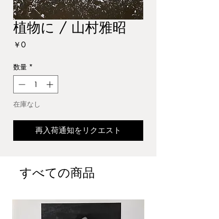
植物に / 山村雅昭
価
￥0
格
数量
*
在庫なし
再入荷通知をリクエスト
すべての商品