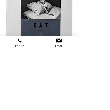
Phone
Email
EAT / 今道子
Life Goes On / Kyoji 
価格
価格
￥4,950
￥8,800
カートに追加する
店舗概要
利用規約
プライバシーポリシー