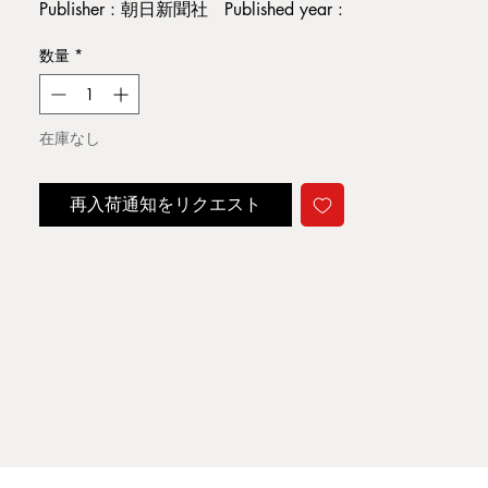
Publisher : 朝日新聞社 Published year :
1998
数量
*
Condition : 小ヤケ。縁・角僅かに痛
み。その他経年並
在庫なし
B1
再入荷通知をリクエスト