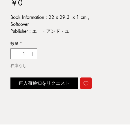
価
￥0
格
Book Information : 22 x 29.3 x 1 cm ,
Softcover
Publisher : エー・アンド・ユー
Published year : 2015
数量
*
Condition : 小ヤケ・スレ汚れ。縁・角
痛み。その他経年並
在庫なし
A1
再入荷通知をリクエスト
ジャンル: 建築
当店ではエー・アンド・ユーのバック
ナンバーを強化買取しております。