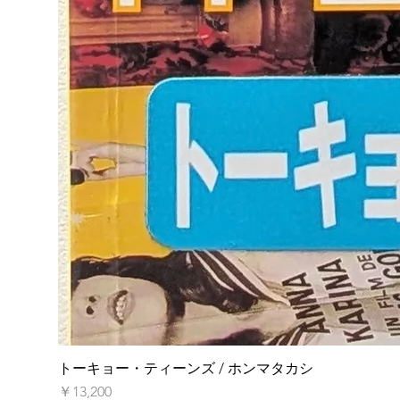
トーキョー・ティーンズ / ホンマタカシ
価格
￥13,200