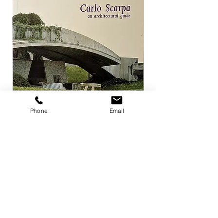
Phone
Email
Carlo Scarpa an architectural guide
Herzog & de Meuro
Goetz
価格
￥3,300
価格
￥4,400
カートに追加する