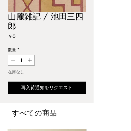
山麓雑記 / 池田三四
郎
価
￥0
格
数量
*
在庫なし
再入荷通知をリクエスト
すべての商品