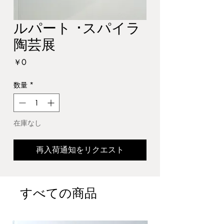
ルパート ･スパイラ
陶芸展
価
￥0
格
数量
*
在庫なし
再入荷通知をリクエスト
すべての商品