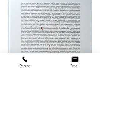
Phone
Email
ザ ハートランド / マーク・ボスウィ
not in fashion / Mark
ック
価格
￥24,200
価格
￥8,800
カートに追加する
店舗概要
利用規約