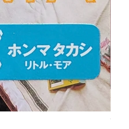
平凡パンチ
価格
￥6,600