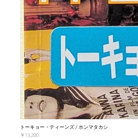
トーキョー・ティーンズ / ホンマタカシ
価格
￥13,200