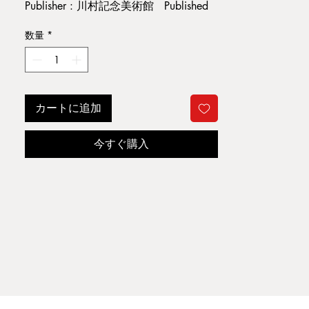
Publisher : 川村記念美術館 Published
year : 1993
数量
*
Condition : 若干開き癖。小ヤケ・スレ
汚れ。縁・角痛み。その他経年並
A2
カートに追加
ジャンル: 美術
今すぐ購入
当店ではジョセフ・コーネルの画集・
作品集を強化買取しております。