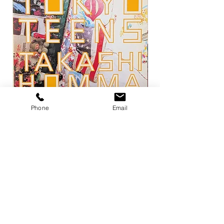
Phone
Email
トーキョー・ティーンズ / ホンマタカ
平凡パンチ 増刊 大橋歩
シ
1971
価格
価格
￥13,200
￥6,600
在庫なし
店舗概要
利用規約