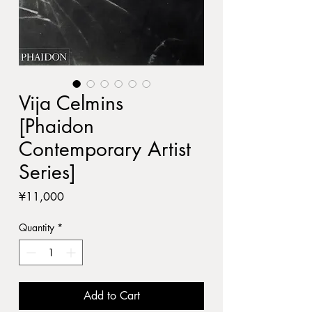
Vija Celmins
[Phaidon
Contemporary Artist
Series]
Price
¥11,000
Quantity
*
Add to Cart