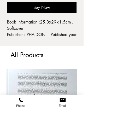
Buy Now
Book Information :25.3x29×1.5cm ,
Softcover
Publisher : PHAIDON Published year
: 2004
Condition : 小ヤケ。縁・角痛み。そ
All Products
の他経年並
A2
ジャンル:
美術
当店では画集・図録を強化買取して
おります。
Phone
Email