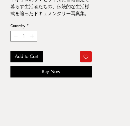
暮らす生活者たちの、伝統的な生活様
式を追ったドキュメンタリー写真集。
Quantity
*
Book Information : 25 x 29 1.8 cm ,
Hardcover
Publisher : Kehrer Verlag Published
year : 2008
Add to Cart
Condition : 見開き僅かにテープ痕。そ
の他経年並
Buy Now
B1
ジャンル:
写真
当店では写真集を強化買取しておりま
す。