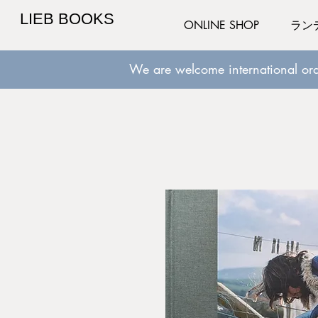
LIEB BOOKS
ONLINE SHOP
ラン
We are welcome international ord